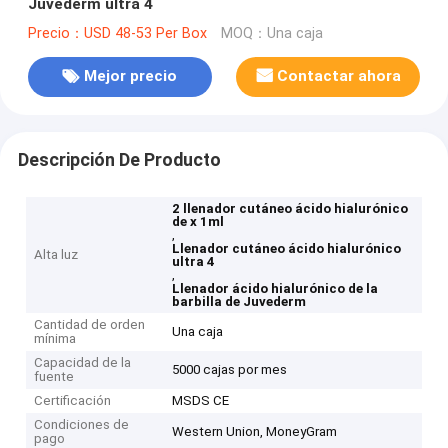
Juvederm ultra 4
Precio：USD 48-53 Per Box
MOQ：Una caja
Mejor precio
Contactar ahora
Descripción De Producto
2 llenador cutáneo ácido hialurónico
de x 1ml
,
Llenador cutáneo ácido hialurónico
Alta luz
ultra 4
,
Llenador ácido hialurónico de la
barbilla de Juvederm
Cantidad de orden
Una caja
mínima
Capacidad de la
5000 cajas por mes
fuente
Certificación
MSDS CE
Condiciones de
Western Union, MoneyGram
pago